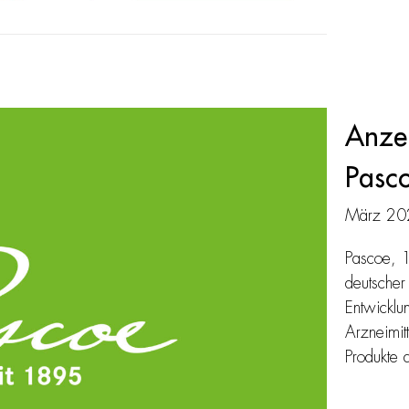
Anze
Pasc
März 20
Pascoe, 1
deutscher 
Entwicklu
Arzneimitt
Produkte 