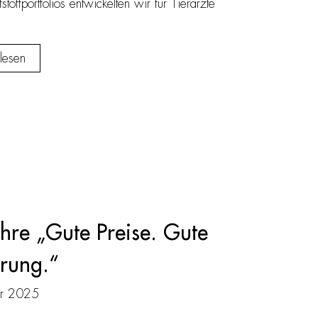
stoffportfolios entwickelten wir für Tierärzte
lesen
hre „Gute Preise. Gute
rung.“
r 2025