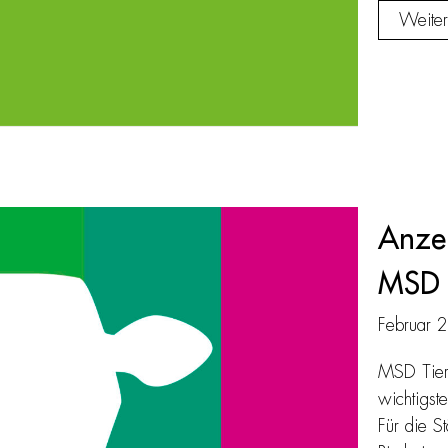
Weiter
Anzei
MSD 
Februar 
MSD Tierg
wichtigst
Für die S