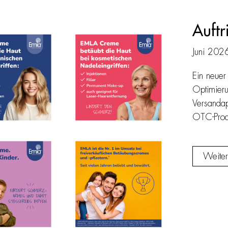
Auftr
Juni 202
Ein neuer
Optimierun
Versandap
OTC-Produk
Weiter